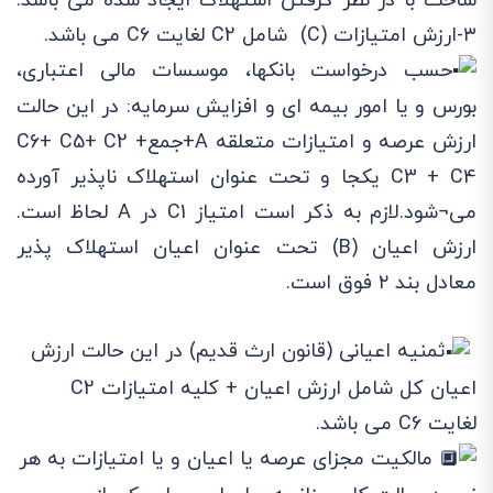
ساخت با در نظر گرفتن استهلاک ایجاد شده می باشد.
٣-ارزش امتیازات (C) شامل C2 لغایت C6 می باشد.
حسب درخواست بانکها، موسسات مالی اعتباری،
بورس و یا امور بیمه ای و افزایش سرمایه: در این حالت
ارزش عرصه و امتیازات متعلقه A+جمعC6+ C5+ C2 +
C3 + C4 یکجا و تحت عنوان استهلاک ناپذیر آورده
می¬شود.لازم به ذکر است امتیاز C1 در A لحاظ است.
ارزش اعیان (B) تحت عنوان اعیان استهلاک پذیر
معادل بند ۲ فوق است.
ثمنیه اعیانی (قانون ارث قدیم) در این حالت ارزش
اعیان کل شامل ارزش اعیان + کلیه امتیازات C2
لغایت C6 می باشد.
مالکیت مجزای عرصه یا اعیان و یا امتیازات به هر