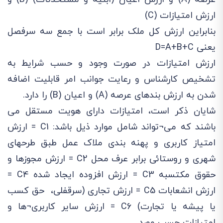
ارزش امتیازات (C)
بنابراین ارزش کل ملک برابر است با جمع سه سرفصل
یعنی D=A+B+C
ارزش امتیازات در صورت وجود و حسب شرایط به
تشخیص کارشناس و رعایت جوانب امر قابلیت اضافه
شدن به ارزش بندهای عرصه (A) و اعیان (B) را دارد.
شایان ذکر است، امتیازات دارای هویت مستقل می
باشند که می¬تواند شامل موارد ذیل باشد: C1 = ارزش
امتیاز کاربری و پهنه بندی ملاک عمل طبق طرحهای
شهری و روستائی برابر عرف محل C2 = ارزش مجوزها و
حقوق مکتسبه C3 = ارزش افزوده ایجاد شده C4 =
ارزش انشعابات C5 = ارزش تجاری (سرقفلی، حق کسب
یا پیشه یا تجارت) C6 = ارزش سایر کاربری¬ها و
امتیازات حسب مورد